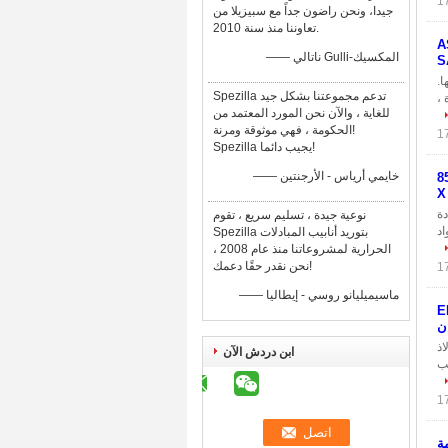
جيدا، ونحن راضون جداً مع سبيزيلا من
تعاوننا منذ سنة 2010.
الخرزة إزالتها ASME
—— ناتالي Gulli-المكسيك
S
ها.
Spezilla تدعم مجموعتنا بشكل جيد
 ،
للغاية ، والآن نحن المورد المعتمد من
الحكومة ، فهي موثوقة ومرنة!
Spezilla يجيب دائما!
—— خايمي أرياس - الأرجنتين
ولاذ المقاوم للصدأ الأنابيب الملحومة DIN 11850 درجة 85
X
 تعتبر مادة
نوعية جيدة ، تسليم سريع ، تقوم
واد
Spezilla بتوريد أنابيب المبادلات
الحرارية لمشروعاتنا منذ عام 2008 ،
نحن نقدر حقًا دعمك!
—— ماسيميليانو روسي - إيطاليا
EN10357
لاذ
ابن دردش الآن
ة الأنابيب
، SS الملحومة