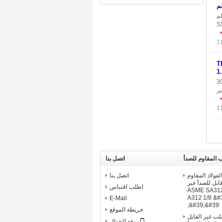
م
يلم
 الملحوم AISI 304 هو المادة الأكثر شيوعًا في الفولاذ المقاوم للصدأ. لأن SS
أ صلب / مخلل TP304
1
غير القابل للصدأ أنابيب الصلب صلب ومخلل وصف: 304
ير
 المقاوم للصدأ
اتصل بنا
316 من الفولاذ المقاوم
اتصل بنا
قابل للصدأ غير
اطلب اقتباس
ASME SA312 / A
A312 1/8 &#3
E-Mail
&#39;&#39;
خريطة الموقع
ب الصلب غير القابل
موقع الجوال