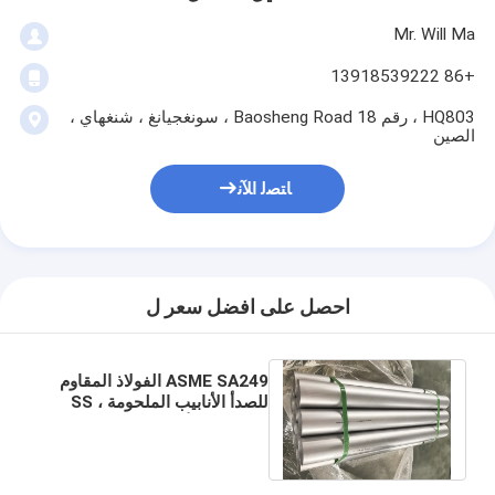
Mr. Will Ma
+86 13918539222
HQ803 ، رقم 18 Baosheng Road ، سونغجيانغ ، شنغهاي ،
الصين
ﺎﺘﺼﻟ ﺍﻶﻧ
احصل على افضل سعر ل
ASME SA249 الفولاذ المقاوم
للصدأ الأنابيب الملحومة ، SS
الملحومة الأنابيب لمبخرات
السقوط الفيلم