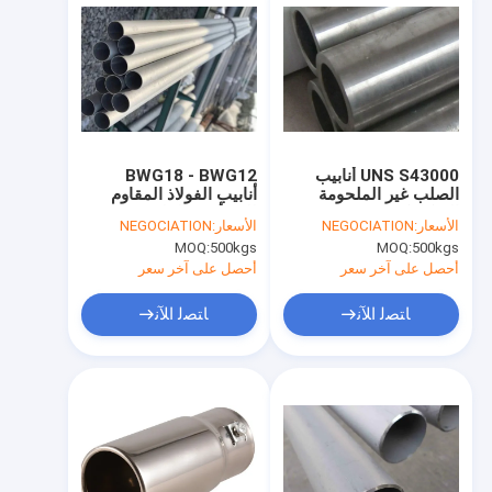
UNS S43000 أنابيب
BWG18 - BWG12
الصلب غير الملحومة
أنابيب الفولاذ المقاوم
الميكانيكية 6096mm
للصدأ غير الملحومة
الأسعار:
NEGOCIATION
الأسعار:
NEGOCIATION
طول EN10204 3.1
ASME SA268 لتوسيع
MOQ:
500kgs
MOQ:
500kgs
المفاصل
أحصل على آخر سعر
أحصل على آخر سعر
ﺎﺘﺼﻟ ﺍﻶﻧ
ﺎﺘﺼﻟ ﺍﻶﻧ
الصفحة الرئيسية
منتجات
معلومات عنا