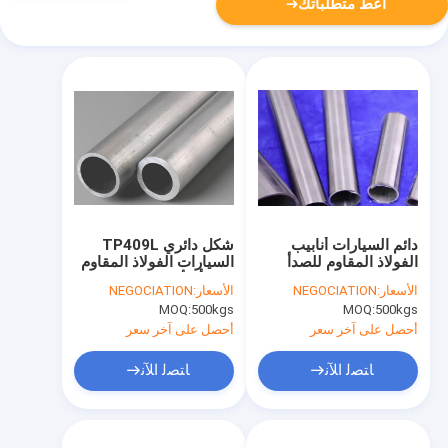
أعط متطلباتك
دائم السيارات أنابيب
شكل دائري TP409L
الفولاذ المقاوم للصدأ
السيارات الفولاذ المقاوم
ASME SA268 ملمع
للصدأ الأنابيب 5/8 "- 2"
الأسعار:
NEGOCIATION
الأسعار:
NEGOCIATION
أنابيب الفولاذ المقاوم
6096mm طول
MOQ:
500kgs
MOQ:
500kgs
للصدأ
أحصل على آخر سعر
أحصل على آخر سعر
ﺎﺘﺼﻟ ﺍﻶﻧ
ﺎﺘﺼﻟ ﺍﻶﻧ