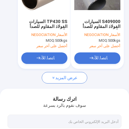
جولة في المعمل
مراقبة الجودة
S409000 السيارات
TP430 SS السيارات
الفولاذ المقاوم للصدأ
الفولاذ المقاوم للصدأ
اتصل بنا
الأنابيب جولة الشكل
الأنابيب ASTM A268
الأسعار:
NEGOCIATION
الأسعار:
NEGOCIATION
صلابة عالية مع ليونة جيدة
للغلاية / مبادل حراري
MOQ:
500kgs
MOQ:
500kgs
اطلب اقتباس
أحصل على آخر سعر
أحصل على آخر سعر
ﺎﺘﺼﻟ ﺍﻶﻧ
ﺎﺘﺼﻟ ﺍﻶﻧ
دقة صلب الذى لا يصدأ أنبوب
عرض المزيد
الأنابيب الملحومة من الفولاذ المقاوم للصدأ
أنابيب ملحومة الصلب المقاوم للصدأ
اترك رسالة
سوف نقوم بالرد بسرعة
صلب الذى لا يصدأ حرارة مبدل أنبوب
SS الأنابيب الهيدروليكية