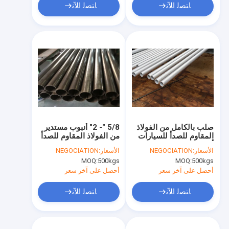
ﺎﺘﺼﻟ ﺍﻶﻧ
ﺎﺘﺼﻟ ﺍﻶﻧ
صلب بالكامل من الفولاذ
5/8 "- 2" أنبوب مستدير
المقاوم للصدأ للسيارات
من الفولاذ المقاوم للصدأ
أنابيب 6096mm طول
للسيارات ASME SA268
الأسعار:
NEGOCIATION
الأسعار:
NEGOCIATION
صلابة عالية
عالي الأداء
MOQ:
500kgs
MOQ:
500kgs
أحصل على آخر سعر
أحصل على آخر سعر
ﺎﺘﺼﻟ ﺍﻶﻧ
ﺎﺘﺼﻟ ﺍﻶﻧ