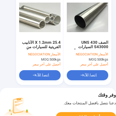
الصف 430 UNS
25.4 X 1.2mm الأنابيب
S43000 السيارات
الفريتية للسيارات من
الفولاذ المقاوم للصدأ
الفولاذ المقاوم للصدأ
الأسعار:
NEGOCIATION
الأسعار:
NEGOCIATION
الأنابيب ارتداء مقاومة
ASME SA268 TP430
MOQ:
500kgs
MOQ:
500kgs
التآكل
S430000
أحصل على آخر سعر
أحصل على آخر سعر
ﺎﺘﺼﻟ ﺍﻶﻧ
ﺎﺘﺼﻟ ﺍﻶﻧ
وفر وقتك
دعنا نتصل بأفضل المنتجات معك.