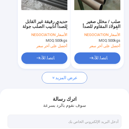
جولة في المعمل
مراقبة الجودة
صلب / مخلل صغير
حديدي رقيقة غير القابل
الفولاذ المقاوم للصدأ
للصدأ أنابيب الصلب جولة
اتصل بنا
الأنابيب الفولاذ المقاوم
أنابيب الصلب ارتفاع
الأسعار:
NEGOCIATION
الأسعار:
NEGOCIATION
للصدأ الأنابيب الهيكلية
ارتداء المقاومة
MOQ:
500kgs
MOQ:
500kgs
اطلب اقتباس
أحصل على آخر سعر
أحصل على آخر سعر
ﺎﺘﺼﻟ ﺍﻶﻧ
ﺎﺘﺼﻟ ﺍﻶﻧ
دقة صلب الذى لا يصدأ أنبوب
عرض المزيد
الأنابيب الملحومة من الفولاذ المقاوم للصدأ
أنابيب ملحومة الصلب المقاوم للصدأ
اترك رسالة
سوف نقوم بالرد بسرعة
صلب الذى لا يصدأ حرارة مبدل أنبوب
SS الأنابيب الهيدروليكية