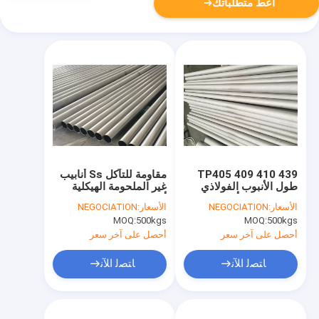
أعط متطلباتك
TP405 409 410 439
مقاومة للتآكل Ss أنابيب
طول الأنبوب الفولاذي
غير الملحومة الهيكلية
المقاوم للصدأ ASTM
أنابيب الصلب صلابة عالية
الأسعار:
NEGOCIATION
الأسعار:
NEGOCIATION
A268 6096mm الطول
EN10204 3.1
MOQ:
500kgs
MOQ:
500kgs
أحصل على آخر سعر
أحصل على آخر سعر
ﺎﺘﺼﻟ ﺍﻶﻧ
ﺎﺘﺼﻟ ﺍﻶﻧ