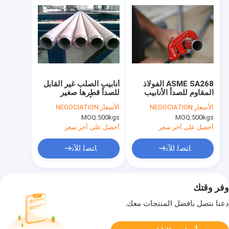
ASME SA268 الفولاذ
أنابيب الصلب غير القابل
المقاوم للصدأ الأنابيب
للصدأ قطرها صغير
المستديرة / غير القابل
الحديدي أنابيب الفولاذ
الأسعار:
NEGOCIATION
الأسعار:
NEGOCIATION
للصدأ الأنابيب غير
المقاوم للصدأ تدحرجت
MOQ:
500kgs
MOQ:
500kgs
الملحومة للسيارات
UNS S41000
أحصل على آخر سعر
أحصل على آخر سعر
ﺎﺘﺼﻟ ﺍﻶﻧ
ﺎﺘﺼﻟ ﺍﻶﻧ
وفر وقتك
دعنا نتصل بأفضل المنتجات معك.