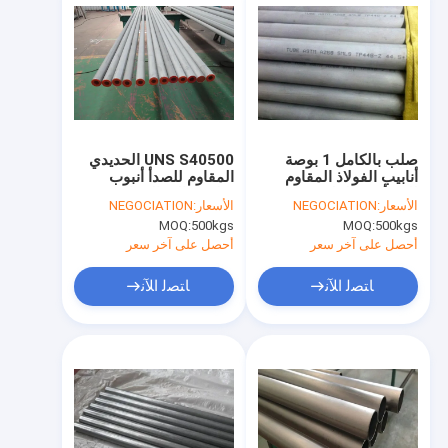
صلب بالكامل 1 بوصة
UNS S40500 الحديدي
أنابيب الفولاذ المقاوم
المقاوم للصدأ أنبوب
للصدأ غير الملحومة
صلابة عالية المقاومة
الأسعار:
NEGOCIATION
الأسعار:
NEGOCIATION
1.65mm بالوزن شكل
للتآكل
MOQ:
500kgs
MOQ:
500kgs
دائري
أحصل على آخر سعر
أحصل على آخر سعر
ﺎﺘﺼﻟ ﺍﻶﻧ
ﺎﺘﺼﻟ ﺍﻶﻧ
الصفحة الرئيسية
منتجات
معلومات عنا