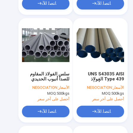
ﺎﺘﺼﻟ ﺍﻶﻧ
ﺎﺘﺼﻟ ﺍﻶﻧ
UNS S43035 AISI
سلس الفولاذ المقاوم
Type 439 الفولاذ
للصدأ أنبوب الحديدي
المقاوم للصدأ الأنابيب
UNS S43000 1.4016
الأسعار:
NEGOCIATION
الأسعار:
NEGOCIATION
غير الملحومة 6096mm
شكل دائري لتقليم
MOQ:
500kgs
MOQ:
500kgs
طول BWG18 - BWG12
السيارات
أحصل على آخر سعر
أحصل على آخر سعر
ﺎﺘﺼﻟ ﺍﻶﻧ
ﺎﺘﺼﻟ ﺍﻶﻧ