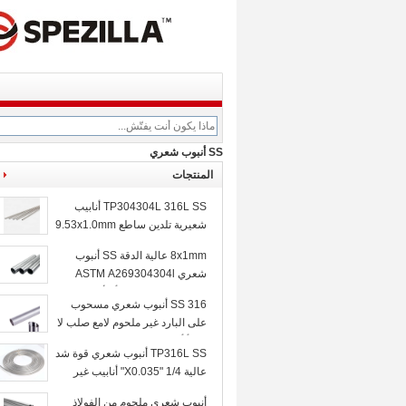
SS أنبوب شعري
المنتجات
TP304304L 316L SS أنابيب
شعيرية تلدين ساطع 9.53x1.0mm
8x1mm عالية الدقة SS أنبوب
شعري ASTM A269304304l
الفولاذ المقاوم للصدأ الأنابيب
316 SS أنبوب شعري مسحوب
الشعرية
على البارد غير ملحوم لامع صلب لا
يصدأ أنبوب
TP316L SS أنبوب شعري قوة شد
عالية 1/4 "X0.035" أنابيب غير
ملحومة مسحوب على البارد
أنبوب شعري ملحوم من الفولاذ