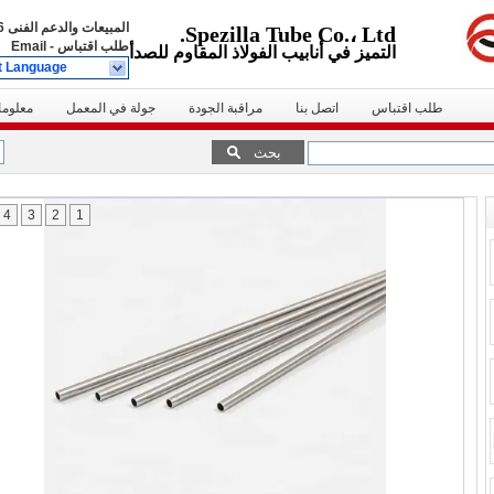
المبيعات والدعم الفنى
39222
Spezilla Tube Co.، Ltd.
طلب اقتباس
-
Email
التميز في أنابيب الفولاذ المقاوم للصدأ
t Language
طلب اقتباس
اتصل بنا
مراقبة الجودة
جولة في المعمل
معلوما
بحث
4
3
2
1