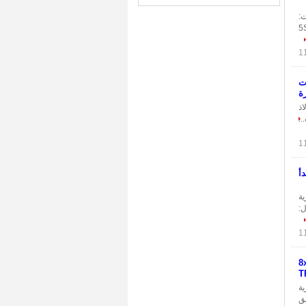
ات:
الجداول: 5S ، 10S ،
ت
رة
ولاذ
..
أ
ية
3.68 مم الجداول:
حوب المواد 8x1mm
T
ية
ق