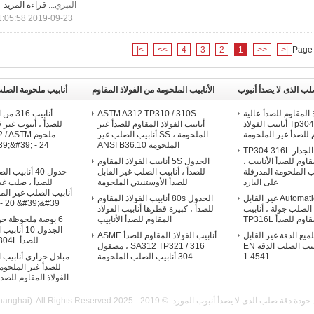
التبري...
قراءة المزيد
2019-09-23 11:05:58
>|
>>
4
3
2
1
<<
|<
Page 
ب الذى لا يصدأ أنبوب
الأنابيب الملحومة من الفولاذ المقاوم
أنابيب ملحومة الصلب
للصدأ
ذ المقاوم للصدأ عالية
ASTM A312 TP310 / 310S
أنابيب 
الدقة ، Tp304 / 304l أنابيب الفولاذ
أنابيب الفولاذ المقاوم للصدأ غير
للصدأ ، أنبوب غير 
 للصدأ غير الملحومة
الملحومة ، SS أنابيب الصلب غير
ملحوم STM
الملحومة ANSI B36.10
9;&#39; - 24
الدقة رقيقة الجدار TP304 316L
قاوم للصدأ الأنابيب ،
الجدول 5S أنابيب الفولاذ المقاوم
ب الملحومة المدرفلة
للصدأ ، أنابيب الصلب غير القابل
جدول 40 أنابي
على البارد
للصدأ الأوستنيتي الملحومة
للصدأ ، صلب غير
Automatica OD12mm غير القابل
الجدول 80s أنابيب الفولاذ المقاوم
- 20 &#39;&#39;
 الصلب جولة ، أنابيب
للصدأ ، كبيرة قطرها أنابيب الفولاذ
وم للصدأ TP316L
المقاوم للصدأ الأنابيب
الجدول 10 أ
لميع الدقة غير القابل
أنابيب الفولاذ المقاوم للصدأ ASME
للصدأ ASTM A312 304L
للصدأ ، أنابيب الصلب الدقة EN
SA312 TP321 / 316 ، مصقول
1.4541
304 أنابيب الصلب الملحومة
مبادل حراري أنابيب ا
الفولاذ المقاوم للصد
الذى لا يصدأ أنبوب المورد. © 2019 - 2025 Spezilla Tube Co., Ltd. (Shanghai). All Rights Reserved.