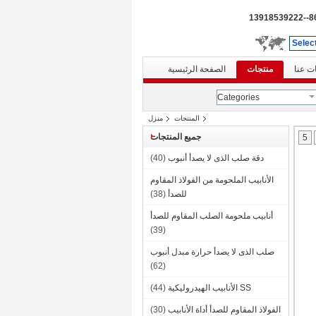
86--139185
Selec
ت عنا
منتجات
الصفحة الرئيسية
Categories
المنتجات
منزل
جميع المنتجات
5
دقة صلب الذى لا يصدأ أنبوب
(40)
الأنابيب الملحومة من الفولاذ المقاوم
للصدأ
(38)
أنابيب ملحومة الصلب المقاوم للصدأ
(39)
صلب الذى لا يصدأ حرارة مبدل أنبوب
(62)
SS الأنابيب الهيدروليكية
(44)
الفولاذ المقاوم للصدأ أداة الأنابيب
(30)