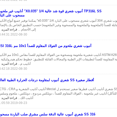
TP316L SS أنبوب شعري قوة شد عالية 1/4 "X0.035" أنابيب غير 
مسحوب على البار
TP316L أنبوب شعري 304 أنبوب شعري مسحوب على البارد 1/4 "x0.035" يمكننا توفير جميع أنواع ال
لقابلة للصدأ (الملحومة والملحومة والمسحوبة وغير الملحومة) حسب التطبيق الخاص بك.بالإضا
إلى الأحجام ...
قراءة المزيد
2022-08-30 14:44:31
أنبوب شعري ملحوم من الفولاذ المقاوم للصدأ 10x1 مم AISI 316L
ASTM A269 AISI 316L أنابيب شعيرية ملحومة ومسحوبة من الفولاذ المقاوم للصدأ مقا
ية المقاومة للصدأ لتطبيقات الإبر الطبية والمجالات القابلة للتطبيق: خطوط تحكم هيدروليكية 
أنابيب م...
قراءة المزيد
2022-08-30 14:42:18
أقطار صغيرة SS شعري أنبوب لمقاومة درجات الحرارة الطبية العالية
SS304 304L 316L شعري أنابيب أنابيب قطرها صغير تستخدم ل Mecial أنابيب أنابيب الشعر
لتآكل) أنابيب غير ملحومة ، الفولاذ المقاوم للصدأ ، دوبلكس مزدوج ، دوبلكس ، ملحوم وسلس
أنابيب الك...
قراءة المزيد
2019-09-23 11:05:59
316 SS شعري أنبوب عالية الدقة سلس مشرق صلب الباردة مسحوب