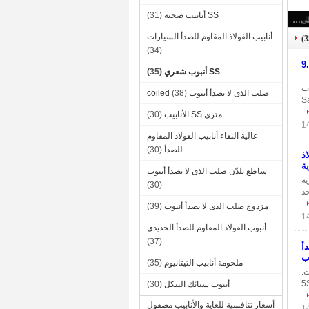
SS أنابيب صحية
(31)
أنابيب الفولاذ المقاوم للصدأ السيارات
(34)
SS أنبوب شعري
(35)
شعرية ذات
صلب الذى لا يصدأ أنبوب coiled
(38)
صدأ.تتميز أنابيب Sandvik
متري SS الأنابيب
(30)
عالية النقاء أنابيب الفولاذ المقاوم
للصدأ
(30)
ASTM A2 الفولاذ
ة
ساطع يلدّن صلب الذى لا يصدأ أنبوب
لشعرية
(30)
خذ
مزدوج صلب الذى لا يصدأ أنبوب
(39)
أنبوب الفولاذ المقاوم للصدأ الحديدي
(37)
أ
ب
ملحومة أنابيب التيتانيوم
(35)
ات:
جداول الزمنية: 5S ، 10S
أنبوب سبائك النيكل
(30)
أسعار تنافسية للغاية والأنابيب مصقول