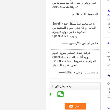
جيدا، ونحن راضون جداً مع سبيزيلا من
تعاوننا منذ سنة 2010.
ملحومة
—— ناتالي Gulli-المكسيك
د
أنابيب
فة
Spezilla تدعم مجموعتنا بشكل جيد
للغاية ، والآن نحن المورد المعتمد من
الحكومة ، فهي موثوقة ومرنة!
Spezilla يجيب دائما!
—— خايمي أرياس - الأرجنتين
س 10x1 مم الأنابيب
نوعية جيدة ، تسليم سريع ، تقوم
مع
Spezilla بتوريد أنابيب المبادلات
الحرارية لمشروعاتنا منذ عام 2008 ،
نحن نقدر حقًا دعمك!
—— ماسيميليانو روسي - إيطاليا
ية و OCTG ، CRA
ابن دردش الآن
 ،