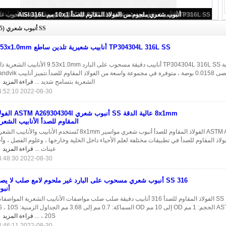
TP304304L 316L SS أنابيب شعيرية تلدين ساطع 9.53x1.0mm
SS أنبوب شعري
(35)
TP304304L 316L SS أنابيب شعيرية تلدين ساطع 9.53x1.0mm
أنابيب شعرية TP304304L 316L SS أنابيب دقيقة مسحوب على البارد 9.53x1.0mm الأنابيب ال
التجويف الأقصى 0.0158 بوصة ، متوفرة في مجموعة واسعة من الفولاذ المقاوم لل
الشعرية بتسامح شديد ...
قراءة المزيد
2022-08-30 14:52:10
8x1mm عالية الدقة SS أنبوب شعري 69304304l
المقاوم للصدأ الأنابيب الشعري
ASTM A269304304l الفولاذ المقاوم للصدأ أنبوب شعري مواسير 8x1mm تُستخدم الأنابيب والأنابيب ا
لاذ المقاوم للصدأ في تطبيقات مختلفة لعلم الأحياء داخل الخلية وخارجها ، وعلوم الفصل ، وأ
عينات ...
قراءة المزيد
2022-08-30 14:48:30
316 SS أنبوب شعري مسحوب على البارد غير ملحوم لامع صلب لا يصد
أنبو
الأنابيب الشعرية SS الفولاذ المقاوم للصدأ 316 أنابيب دقيقة صلب صلب مواصفات الأنابيب الشعرية المواصف
ASTM ، ASME ، AISI الحجم: 1 مم OD إلى 10 مم OD السماكة: 0.7 مم إلى 3.68 مم ال
، 20S ...
قراءة المزيد
2022-08-30 14:46:11