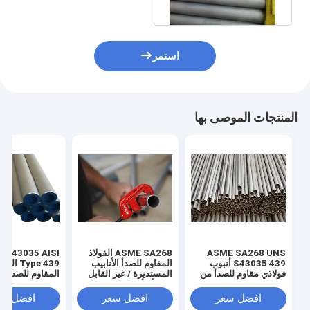
استمر
المنتجات الموصى بها
ASME SA268 UNS
ASME SA268 الفولاذ
 S43035 AISI
S43035 439 أنبوب
المقاوم للصدأ الأنابيب
Type 439 الف
فولاذي مقاوم للصدأ من
المستديرة / غير القابل
المقاوم للصدأ الأ
الحديد
للصدأ الأنابيب غير
الملحومة للسيارات
طول BWG18 - BWG12
افضل سعر
افضل سعر
افضل سع