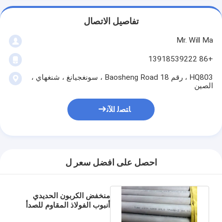
تفاصيل الاتصال
Mr. Will Ma
+86 13918539222
HQ803 ، رقم 18 Baosheng Road ، سونغجيانغ ، شنغهاي ،
الصين
ﺎﺘﺼﻟ ﺍﻶﻧ
احصل على افضل سعر ل
منخفض الكربون الحديدي
أنبوب الفولاذ المقاوم للصدأ
جيد التحسس ليونة المقاومة