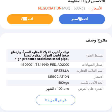
التحسس ليونة المقاومة
الأسعار：NEGOCIATION
MOQ：500kgs
افضل سعر
ﺎﺘﺼﻟ ﺍﻶﻧ
منتوج وصف
توالت أنابيب الفولاذ المقاوم للصدأ ، وارتفاع
تسليط الضوء
ضغط أنابيب الفولاذ المقاوم للصدأ
,
high pressure stainless steel pipe
إصدار الشهادات
ISO9001, TS16949, PED, AD2000
اسم العلامة التجارية
SPEZILLA
الأسعار
NEGOCIATION
الحد الأدنى لكمية
500kgs
القدرة على العرض
100tons / الشهر
عرض المزيد