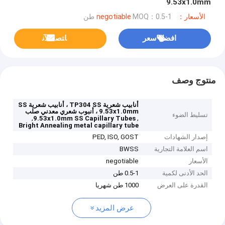
9.53x1.0mm
الأسعار：negotiable
MOQ：0.5-1 طن
افضل سعر
ﺎﺘﺼﻟ ﺍﻶﻧ
منتوج وصف
أنابيب شعرية TP304 SS ، أنابيب شعرية SS
9.53x1.0mm ، أنبوب شعري معدني صلب
تسليط الضوء
,
,
9.53x1.0mm SS Capillary Tubes
Bright Annealing metal capillary tube
إصدار الشهادات
PED, ISO, GOST
اسم العلامة التجارية
BWSS
الأسعار
negotiable
الحد الأدنى لكمية
0.5-1 طن
القدرة على العرض
1000 طن شهريا
عرض المزيد