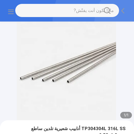
1
/
1
TP304304L 316L SS أنابيب شعيرية تلدين ساطع