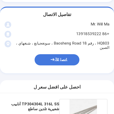
تفاصيل الاتصال
Mr. Will Ma
+86 13918539222
HQ803 ، رقم 18 Baosheng Road ، سونغجيانغ ، شنغهاي ،
الصين
ﺎﺘﺼﻟ ﺍﻶﻧ
احصل على افضل سعر ل
TP304304L 316L SS أنابيب
شعيرية تلدين ساطع
9.53x1.0mm