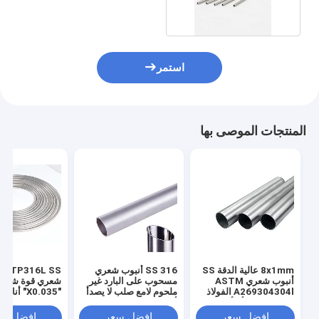
استمر
المنتجات الموصى بها
8x1mm عالية الدقة SS
316 SS أنبوب شعري
316L SS
أنبوب شعري ASTM
مسحوب على البارد غير
A269304304l الفولاذ
ملحوم لامع صلب لا يصدأ
"X0.035" أنا
المقاوم للصدأ الأنابيب
أنبوب
ملحومة مسحوب
الشعرية
البارد
افضل سعر
افضل سعر
افضل سع