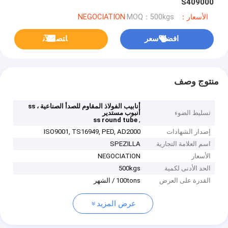
S409000
الأسعار：NEGOCIATION
MOQ：500kgs
افضل سعر
ﺎﺘﺼﻟ ﺍﻶﻧ
منتوج وصف
أنابيب الفولاذ المقاوم للصدأ الصناعية ، ss
تسليط الضوء
أنبوب مستدير
,
ss round tube
إصدار الشهادات
ISO9001, TS16949, PED, AD2000
اسم العلامة التجارية
SPEZILLA
الأسعار
NEGOCIATION
الحد الأدنى لكمية
500kgs
القدرة على العرض
100tons / الشهر
عرض المزيد