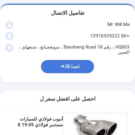
تفاصيل الاتصال
Mr. Will Ma
+86 13918539222
HQ803 ، رقم 18 Baosheng Road ، سونغجيانغ ، شنغهاي ،
الصين
ﺎﺘﺼﻟ ﺍﻶﻧ
احصل على افضل سعر ل
أنبوب فولاذي للسيارات
مستدير فولاذي 19.05 X
1.2 X 20ft S409000