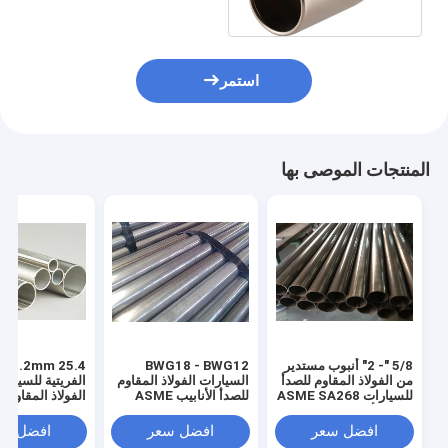
استمر
المنتجات الموصى بها
5/8 "- 2" أنبوب مستدير
BWG18 - BWG12
من الفولاذ المقاوم للصدأ
السيارات الفولاذ المقاوم
الفريتية للسيارا
للسيارات ASME SA268
للصدأ الأنابيب ASME
الفولاذ المقاوم ل
عالي الأداء
SA268 TP409L
SA268 TP430
S430000
TP439 TP410
افضل سعر
افضل سعر
افضل سع