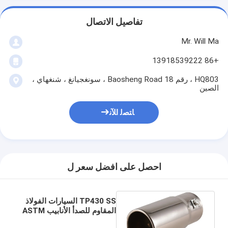
تفاصيل الاتصال
Mr. Will Ma
+86 13918539222
HQ803 ، رقم 18 Baosheng Road ، سونغجيانغ ، شنغهاي ،
الصين
ﺎﺘﺼﻟ ﺍﻶﻧ
احصل على افضل سعر ل
TP430 SS السيارات الفولاذ
المقاوم للصدأ الأنابيب ASTM
A268 للغلاية / مبادل حراري