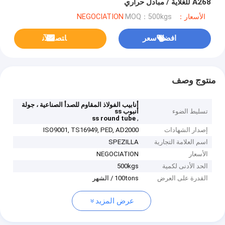
A268 للغلاية / مبادل حراري
الأسعار：NEGOCIATION
MOQ：500kgs
افضل سعر
ﺎﺘﺼﻟ ﺍﻶﻧ
منتوج وصف
أنابيب الفولاذ المقاوم للصدأ الصناعية ، جولة
تسليط الضوء
أنبوب ss
,
ss round tube
إصدار الشهادات
ISO9001, TS16949, PED, AD2000
اسم العلامة التجارية
SPEZILLA
الأسعار
NEGOCIATION
الحد الأدنى لكمية
500kgs
القدرة على العرض
100tons / الشهر
عرض المزيد