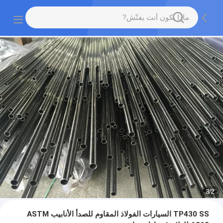
3
/
2
TP430 SS السيارات الفولاذ المقاوم للصدأ الأنابيب ASTM