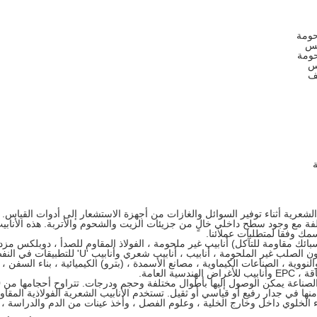
حومة
لس
حومة
س
ئف
 الشعرية أثناء توفير السوائل والغازات من أجهزة الاستشعار إلى أدوات القياس. 
ة مع وجود سطح داخلي خالٍ من جزيئات الزيت والشحوم والأتربة. هذه الأنابي
مك وفقا لمتطلبات عملائنا.
يب أنابيب الشعرية و OCTG ، CRA (سبائك مقاومة للتآكل) أنابيب غير ملحومة ، الفولاذ المقاوم للصدأ ، دوبلكس م
، دوبلكس ، ملحوم وسلس ، أنابيب الكربون الصلب غير الملحومة ، أنابيب ، أنابيب شعري وأنابيب 'U' للتطبيقات
رارية والنووية ، الصناعات الكيماوية ، مصانع الأسمدة ، (بترو) الكيميائية ، بناء السفن ،
ة العامة.
كن الاستفادة منها في جدار رفيع أو قياسي أو ثقيل. تستخدم الأنابيب الشعرية الفولاذية المقا
 الخلوي داخل وخارج الخلية ، وعلوم الفصل ، وأخذ عينات من الدم والدراسة ،