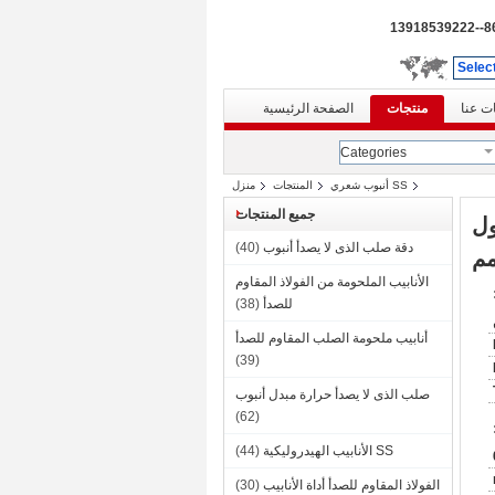
86--139185
Selec
ت عنا
منتجات
الصفحة الرئيسية
Categories
SS أنبوب شعري
المنتجات
منزل
جميع المنتجات
 مم معرف 3 مم طول
دقة صلب الذى لا يصدأ أنبوب
(40)
الأنابيب الملحومة من الفولاذ المقاوم
للصدأ
(38)
أنابيب ملحومة الصلب المقاوم للصدأ
(39)
صلب الذى لا يصدأ حرارة مبدل أنبوب
(62)
SS الأنابيب الهيدروليكية
(44)
الفولاذ المقاوم للصدأ أداة الأنابيب
(30)