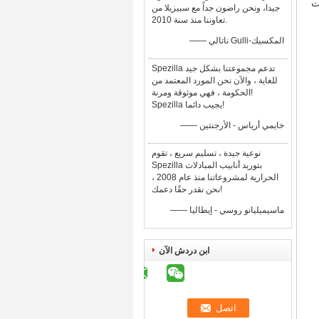
ت
جيدا، ونحن راضون جداً مع سبيزيلا من
تعاوننا منذ سنة 2010.
—— ناتالي Gulli-المكسيك
Spezilla تدعم مجموعتنا بشكل جيد
للغاية ، والآن نحن المورد المعتمد من
الحكومة ، فهي موثوقة ومرنة!
Spezilla يجيب دائما!
—— خايمي أرياس - الأرجنتين
نوعية جيدة ، تسليم سريع ، تقوم
Spezilla بتوريد أنابيب المبادلات
الحرارية لمشروعاتنا منذ عام 2008 ،
نحن نقدر حقًا دعمك!
—— ماسيميليانو روسي - إيطاليا
ابن دردش الآن