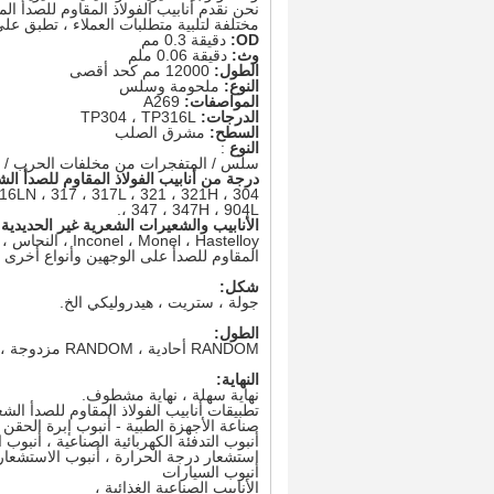
مختلفة لتلبية متطلبات العملاء ، تطبق عل
OD:
دقيقة 0.3 مم
وث:
دقيقة 0.06 ملم
الطول:
12000 مم كحد أقصى
النوع:
ملحومة وسلس
المواصفات:
A269
الدرجات:
TP304 ، TP316L
السطح:
مشرق الصلب
النوع
:
سلس / المتفجرات من مخلفات الحرب / ملحومة /  / FABRICATED
درجة من أنابيب الفولاذ المقاوم للصدأ الش
، 316LN ، 317 ، 317L ، 321 ، 321H
، 347 ، 347H ، 904L.
الأنابيب والشعيرات الشعرية غير الحديدية:
nel ، Hastelloy
المقاوم للصدأ على الوجهين وأنواع أخرى م
شكل:
جولة ، ستريت ، هيدروليكي الخ.
الطول:
RANDOM أحادية ، RANDOM مزدوجة ، نموذج الملف ، قطع الطول
النهاية:
نهاية سهلة ، نهاية مشطوف.
تطبيقات أنابيب الفولاذ المقاوم للصدأ الش
صناعة الأجهزة الطبية - أنبوب إبرة الحقن ،
أنبوب التدفئة الكهربائية الصناعية ، أنبوب 
استشعار درجة الحرارة ، أنبوب الاستشعار
أنبوب السيارات
الأنابيب الصناعية الغذائية ،