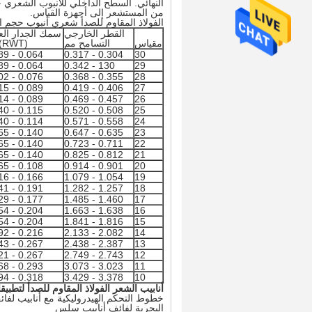
النهائي. السطح الداخلي للأنبوب الشعري
من المستشعر إلى أجهزة القياس.
الفولاذ المقاوم للصدأ شعري أنبوب حجم ا
القطر الخارجي
سمك الجدار الع
مقياس
التسامح مم
(RWT) مم
0.064 - 0.089
0.304 - 0.317
30
0.064 - 0.089
130 - 0.342
29
0.076 - 0.102
0.355 - 0.368
28
0.089 - 0.115
0.406 - 0.419
27
0.089 - 0.114
0.457 - 0.469
26
0.115 - 0.140
0.508 - 0.520
25
0.114 - 0.140
0.558 - 0.571
24
0.140 - 0.165
0.635 - 0.647
23
0.140 - 0.165
0.711 - 0.723
22
0.140 - 0.165
0.812 - 0.825
21
0.108 - 0.165
0.901 - 0.914
20
0.166 - 0.216
1.054 - 1.079
19
0.191 - 0.241
1.257 - 1.282
18
0.177 - 0.229
1.460 - 1.485
17
0.204 - 0.254
1.638 - 1.663
16
0.204 - 0.254
1.816 - 1.841
15
0.216 - 0.292
2.082 - 2.133
14
0.267 - 0.343
2.387 - 2.438
13
0.267 - 0.321
2.743 - 2.749
12
0.293 - 0.368
3.023 - 3.073
11
0.318 - 0.394
3.378 - 3.429
10
أنابيب الشعر الفولاذ المقاوم للصدأ لتطبيق
خطوط التحكم الهيدروليكية مع أنابيب لف
البحرية لفائف أنابيب سلس