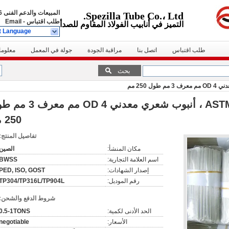
المبيعات والدعم الفنى
39222
Spezilla Tube Co.، Ltd.
طلب اقتباس
-
Email
التميز في أنابيب الفولاذ المقاوم للصدأ
t Language
طلب اقتباس
اتصل بنا
مراقبة الجودة
جولة في المعمل
معلوما
بحث
أنبوب شعري صلب ASTM A269 ، أنبوب شعري معدني OD 4
250 مم
تفاصيل المنتج:
مكان المنشأ:
الصين
اسم العلامة التجارية:
BWSS
إصدار الشهادات:
PED, ISO, GOST
رقم الموديل:
TP304/TP316L/TP904L
شروط الدفع والشحن:
الحد الأدنى لكمية:
0.5-1TONS
الأسعار:
negotiable