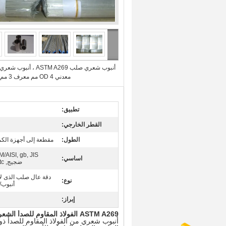
أنبوب شعري صلب ASTM A269 ، أنبوب شعري
معدني OD 4 مم معرف 3 مم طول 250 مم
تطبيق:
القطر الخارجي:
الطول:
مقطعة إلى أجهزة الكم
اساسي:
ضجيج, en, etc
دقة عال صلب الذى لا
نوع:
أنبوب/
إبراز:
ASTM A269 الفولاذ المقاوم للصدأ الشعرية أنابيب مستقيم OD 4MM معرف 3MM طول 250MM
أنبوب شعري من الفولاذ المقاوم للصدأ 