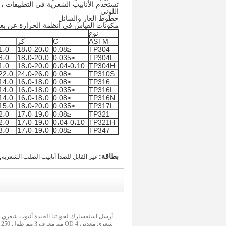
تستخدم الأنابيب الشعرية في التطبيقات ، 
اللوني
خطوط الغاز والسائل
مكونات القياس في أنظمة الحرارة عن بعد
نوع
ASTM
C
كر
1،0
18،0-20،0
≤0.08
TP304
3،0
18،0-20،0
≤0.035
TP304L
1،0
18،0-20،0
0،04-0،10
TP304H
22،0
24،0-26،0
≤0.08
TP310S
14،0
16،0-18،0
≤0.08
TP316
14،0
16،0-18،0
≤0.035
TP316L
14،0
16،0-18،0
≤0.08
TP316N
15،0
18،0-20،0
≤0.035
TP317L
2،0
17،0-19،0
≤0.08
TP321
2،0
17،0-19،0
0،04-0،10
TP321H
3،0
17،0-19،0
≤0.08
TP347
,
بطاقة:
غير القابل للصدأ أنابيب الصلب الشعرية