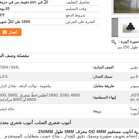
تفاصيل التغليف:
كلّ في pvc حقيبة, من في حزمة
وقت التسليم:
20 يوم
شروط الدفع:
T/T
القدرة على العرض:
1000 طن لكلّ شهر
اتصل
صورة كبيرة :
مفصلة وصف المن
طبي
الصف المادية:
P304 / 304L
4 مم
سمك الجدار:
0.5 مم
بيوتر
طريقة معامل:
ملحومة ، توالت الدقة ، تعادل البار
ASTM/AISI, gb, JIS,
180G, 320G, 400G أطلس/خطّ شعريّ,  500G
إنهاء السطحية:
600G أو 800G مرآة إنجاز
 يصدأ
حالة خشبي
رزمة:
أنبوب
أنبوب شعري الصلب
أنبوب شعري معدن
,
ذو أحجام تجويف صغيرة وسمك دقيق للجدار ، متاح حسب متطلبات المستخدم