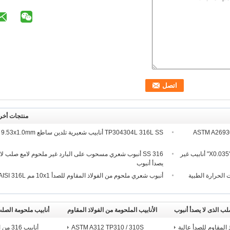
منتجات أخر
 SS أنبوب شعري ASTM A269304304l
TP304304L 316L SS أنابيب شعيرية تلدين ساطع 9.53x1.0mm
TP316L SS أنبوب شعري قوة شد عالية 1/4 "X0.035" أنابيب غير
316 SS أنبوب شعري مسحوب على البارد غير ملحوم لامع صلب لا
يصدأ أنبوب
درجات الحرارة الطبية
أنبوب شعري ملحوم من الفولاذ المقاوم للصدأ 10x1 مم AISI 316L
ب الذى لا يصدأ أنبوب
الأنابيب الملحومة من الفولاذ المقاوم
أنابيب ملحومة الصلب
للصدأ
ذ المقاوم للصدأ عالية
ASTM A312 TP310 / 310S
أنابيب 