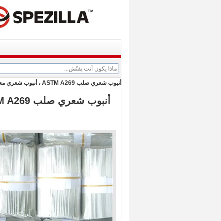
أنبوب شعري صلب ASTM A269 ، أنبوب شعري معدني OD 4 مم معرف 3 مم طول 250 مم