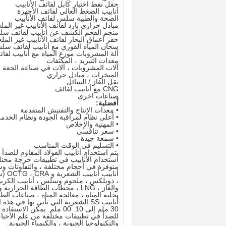
حقل نفط اختبار كابل لفائف الأنابيب
أنابيب الضغط العالي لفائف الأجهزة
الصحة والطبية سلس لفائف الأنابيب
مبادل حراري بارد لفائف الأنابيب غير المل
منجم الفحم الكشف عن أنابيب لفائف س
حفر أعماق البحار لفائف الأنابيب غير المل
سخان المياه الفوري مع أنابيب لفائف سل
آلة المشروبات موزع المياه مع أنابيب لفا
معدات التبريد ، المكثفات
آلات المشروبات ، آلات في صناعة الجعة
المبخرات ، مبادل حراري
نقل الغاز / السائل
CNG مع أنابيب لفائف
صناعات اخرى
أفضلية:
• معدات الإنتاج والتفتيش المتقدمة
• أعلى نظام لمراقبة الجودة ونظام الخدمة
• المهنية والإخلاص
• سعر تنافسى
• سمعة جيدة
• التسليم في الوقت المناسب
يتم استخدام أنابيب الفولاذ المقاوم للصدأ
استخدام الأنابيب في تطبيقات حرجة مختلف
متوفرة في أحجام مختلفة ، والتفاوتات وس
أناب
والغاز ، LNG ، محطات الطاقة الح
تحلية المياه ، معالجة المياه ، صناعات الطاقة ، EPC وأنابيب للأغراض الهندسي
30 ملم إلى 10. 00 ملم. يم
للصدأ في تطبيقات مختلفة من علم الأحياء
والتكنولوجيا الحيوية ، والكيمياء الحيوية.