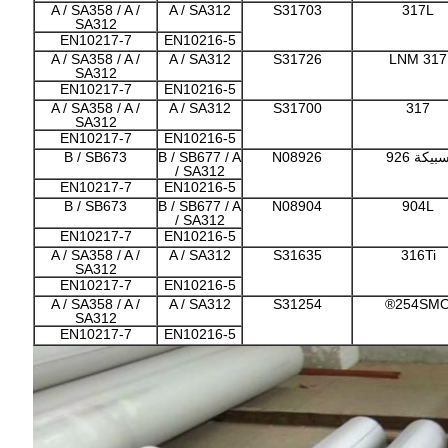
A / SA358 / A /
A / SA312
S31703
317L
SA312
EN10217-7
EN10216-5
A / SA358 / A /
A / SA312
S31726
317 LNM
SA312
EN10217-7
EN10216-5
A / SA358 / A /
A / SA312
S31700
317
SA312
EN10217-7
EN10216-5
بيكة 926
N08926
B / SB677 / A
B / SB673
/ SA312
EN10217-7
EN10216-5
B / SB673
B / SB677 / A
N08904
904L
/ SA312
EN10217-7
EN10216-5
A / SA358 / A /
A / SA312
S31635
316Ti
SA312
EN10217-7
EN10216-5
A / SA358 / A /
A / SA312
S31254
254SMO
SA312
EN10217-7
EN10216-5