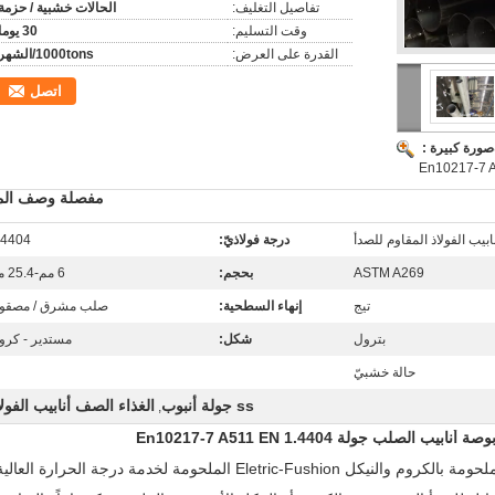
تفاصيل التغليف:
الحالات خشبية / حزمة
وقت التسليم:
30 يوما
القدرة على العرض:
1000tons/الشهر
اتصل
صورة كبيرة :
مفصلة وصف المن
ابيب الفولاذ المقاوم للصدأ
درجة فولاذيّ:
.4404
ASTM A269
بحجم:
6 مم-25.4 مم
تيج
إنهاء السطحية:
صلب مشرق / مصقو
بترول
شكل:
مستدير - كرو
حالة خشبيّ
ss جولة أنبوب
الغذاء الصف أنابيب الفولا
,
أنابيب الفولاذ المقاوم للصدأ الأوستنيتي الملحومة بالكروم والنيكل Eletric-Fushion الملحومة لخدمة درجة الحرارة العال