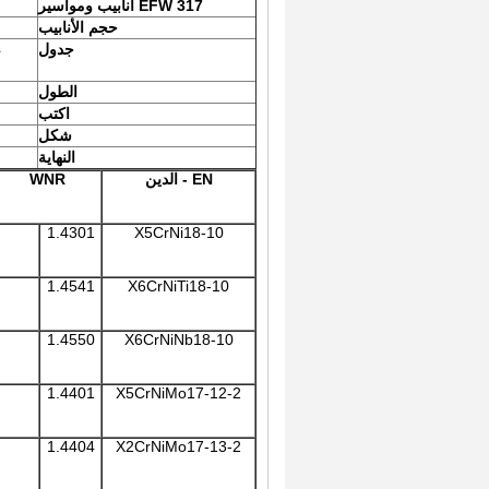
EFW 317 أنابيب ومواسير
حجم الأنابيب
جدول
،
الطول
اكتب
س
شكل
النهاية
EN - الدين
WNR
1.4301
X5CrNi18-10
1.4541
X6CrNiTi18-10
1.4550
X6CrNiNb18-10
1.4401
X5CrNiMo17-12-2
1.4404
X2CrNiMo17-13-2