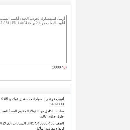
/ 3000)
0
(
S409000
طول صلابة عالية
الصف 430 UNS S43000 السيارات 
ارتداء مقاومة التآكل