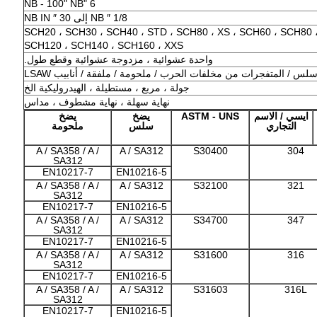
6 "NB - 100" NB
1/8 ″ NB إلى 30 ″ NB IN
SCH20 ، SCH30 ، SCH40 ، STD ، SCH80 ، XS ، SCH60 ، SCH80 
SCH120 ، SCH140 ، SCH160 ، XXS
واحدة عشوائية ، مزدوجة عشوائية وقطع طول.
لس / المتفجرات من مخلفات الحرب / ملحومة / ملفقة / أنابيب LSAW
جولة ، مربع ، مستطيلة ، الهيدروليكية الخ
نهاية سهلة ، نهاية مشطوف ، مداس
ايسي / الاسم
ASTM - UNS
يضخ
يضخ
التجاري
سلس
ملحومة
A / SA358 / A /
A / SA312
S30400
304
SA312
EN10217-7
EN10216-5
A / SA358 / A /
A / SA312
S32100
321
SA312
EN10217-7
EN10216-5
A / SA358 / A /
A / SA312
S34700
347
SA312
EN10217-7
EN10216-5
A / SA358 / A /
A / SA312
S31600
316
SA312
EN10217-7
EN10216-5
A / SA358 / A /
A / SA312
S31603
316L
SA312
EN10217-7
EN10216-5