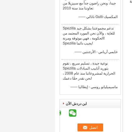
ة
جيدا، ونحن راضون جداً مع سبيزيلا من
تعاوننا منذ سنة 2010.
—— ناتالي Gulli-المكسيك
Spezilla تدعم مجموعتنا بشكل جيد
للغاية ، والآن نحن المورد المعتمد من
الحكومة ، فهي موثوقة ومرنة!
Spezilla يجيب دائما!
—— خايمي أرياس - الأرجنتين
نوعية جيدة ، تسليم سريع ، تقوم
Spezilla بتوريد أنابيب المبادلات
الحرارية لمشروعاتنا منذ عام 2008 ،
نحن نقدر حقًا دعمك!
—— ماسيميليانو روسي - إيطاليا
ابن دردش الآن