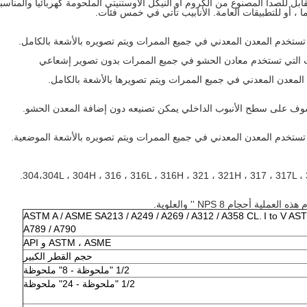
ل للصدأ المصنوع من الكروم أو النيكل الأوستنيتي الملحومة كهربائياً والمناسب
هما ، أو للتطبيقات العامة. الأنابيب تأتي في خمس فئات.
 تستخدم المعدن المعدني في جميع الممرات ويتم تصويره بالأشعة بالكامل.
يات التي تستخدم معادن الحشو في جميع الممرات بدون تصوير إشعاعي
لمعدن المعدني في جميع الممرات ويتم تصويرها بالأشعة بالكامل.
 تستخدم المعدن المعدني في جميع الممرات ويتم تصويره بالأشعة الموضعية.
304،304L ، 304H ، 316 ، 316L ، 316H ، 321 ، 321H ، 317 ، 317L ، 
 أحجام NPS 8 '' والعلوية.
ASTM A / ASME SA213 / A249 / A269 / A312 / A358 CL.
I to V AS
A789 / A790
ASTM ، ASME و API
حجم القطر الكبير
1/2 "ملحوظة - 8" ملحوظة
1/2 "ملحوظة - 24" ملحوظة