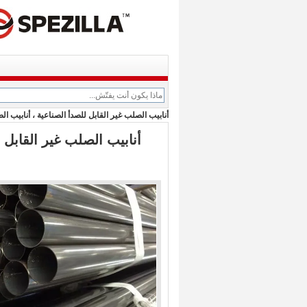
أنابيب الصلب غير القابل للصدأ الصناعية ، أنابيب الصلب جولة 2 بوصة EN 1.4404