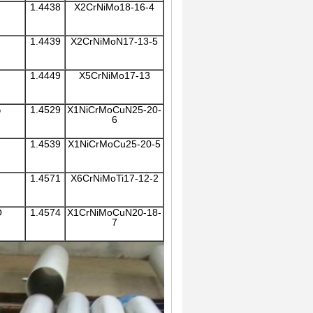
1.4438
X2CrNiMo18-16-4
1.4439
X2CrNiMoN17-13-5
1.4449
X5CrNiMo17-13
X1NiCrMoCuN25-20-
1.4529
س
6
1.4539
X1NiCrMoCu25-20-5
1.4571
X6CrNiMoTi17-12-2
®
1.4574
X1CrNiMoCuN20-18-
7