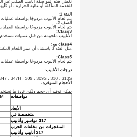
تغطي هذه المواصفة أنابيب الصلب غير القاب
للخدمة المتآكلة أو عالية الحرارة ، أو كلي
الفئة 1:
يتم لحام الأنبوب مزدوجًا بواسطة عمليات
الصف 2:
يتم لحام الأنبوب مزدوجًا بواسطة العمل
Class3:
الأنابيب ملحومة من قبل عمليات تستخدم ا
class4 بيع:
مثل الفئة 3 باستثناء أن ممر اللحام المكشوف على سطح الأنبوب الداخلي يمكن تصنيعه دون إضافة المعدن الحشو.
Class5:
يتم لحام الأنبوب مزدوجًا بواسطة عمليات
درجات الأنابيب:
347 ، 347H ، 309 ، 309S ، 310 ، 310S.
الأحجام المتوفرة:
يمكن توفير أي حجم ولكن عادة ما تستخدم هذه العملية
مواصفات
TM
الأبعاد
متخصصة في
317 مواسير وأنابيب
المتفجرات من مخلفات الحرب
317 أنابيب وأنابيب