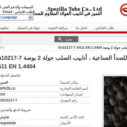
المبيعات والدعم الفنى
01837
Spezilla Tube Co.، Ltd.
طلب اقتباس
-
Email
التميز في أنابيب الفولاذ المقاوم للصدأ
t Language
طلب اقتباس
اتصل بنا
مراقبة الجودة
جولة في المعمل
معلوما
بحث
En10217-7 A511 
أن
أنابيب الصلب غير القابل للصدأ الصناعية ، أنابيب الصلب جولة 
11 EN 1.4404
تفاصيل المنتج:
مكان المنشأ:
الصين
اسم العلامة التجارية:
SPEZILLA
إصدار الشهادات:
ISO
رقم الموديل:
EN10217-7
شروط الدفع والشحن:
الحد الأدنى لكمية:
تفاوض
الأسعار:
negotiable