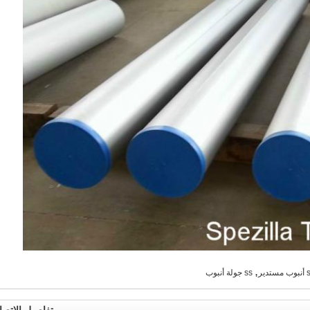
,
مستدير
ss جولة أنبوب