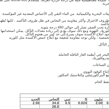
والهيدروفلوريك عندما يتم إزالته من الهواء. سبيكة مغناطيسية قليلا في درجة حرارة ا
رية.
ت البحرية والكيميائية. من الماء النقي إلى الأحماض المعدنية غير المؤكسدة
ظروف الاختزال وأكثر مقاومة من النحاس في ظل ظروف التأكسد ، لكنها تُظهر
أكسد.
الصفر تصل إلى حوالي 480 درجة مئوية.
لوريك. التهوية ومع ذلك سوف يؤدي إلى زيادة معدلات التآكل. يمكن استخدامها
ود أملاح الأكسدة سوف يسرع إلى حد كبير من هجوم التآكل.
والحمضية ، ولكن توجد مقاومة ضعيفة مع أملاح حمض الأكسدة مثل كلوريد
 التآكل.
لبحر في أنظمة الغاز الناقلة الخاملة.
دروفلوريك.
ن الصناعات.
تاج الوقود النووي.
لبيركلوريثيلين والبلاستيك المكلور.
نفط الخام.
مليون
S
سي
النحاس
الحديد
2.50
34.0
0.5
0.024
2.00
0
28.0