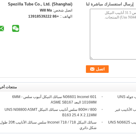
إرسال استفسارك مباشرة لنا
Spezilla Tube Co., Ltd. (Shanghai)
اتصل شخص:
Will Ma
الهاتف ::
+86 13918539222
منتجات أخر
20ft طول Hastelloy C22 سبائك النيكل أنبوب جولة UNS
N06601 Inconel 601 سبائك النيكل أنبوب سلس 6MM -
1016MM البعد ASME SB167
 الأنابيب الأنابيب غير
800 / 800H سلس أنابيب سبائك النيكل UNS N08800 ASMT
B163 25.4 X 2.11MM
SMLS سبائك النيكل أنبوب WNR 2.4856 أنابيب UNS N06625
سبائك النيكل 718 / Inconel 718 سلس سبائك الأنابيب 20ft طول
شكل دائري