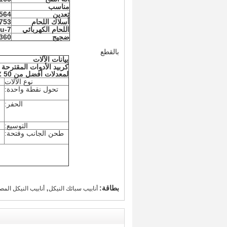
مناسب
تعدين
564
أسلاك اللحام
753
اللحام الكهربائي
u-7
ضجيج
360
بالقطع
بيانات الآلات
كربيد الأدوات المقترحة
لمعدلات أفضل من 50 ٪ من نوع 304.
نوع الآلات
تحول نقطة واحدة:
الحفر:
التوسيع:
طحن الجانب وفتحة:
,
بطاقة:
أنابيب سبائك النيكل
أنابيب النيكل المص