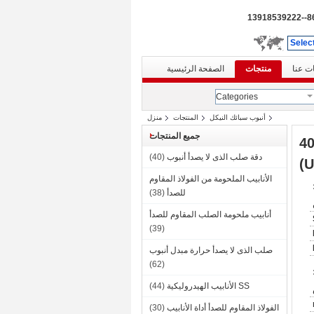
86--139185
Selec
ت عنا
منتجات
الصفحة الرئيسية
Categories
أنبوب سبائك النيكل
المنتجات
منزل
جميع المنتجات
النيكل المصقول ، أنابيب سبائك النيكل مونيل 400
دقة صلب الذى لا يصدأ أنبوب
(40)
الأنابيب الملحومة من الفولاذ المقاوم
للصدأ
(38)
أنابيب ملحومة الصلب المقاوم للصدأ
(39)
صلب الذى لا يصدأ حرارة مبدل أنبوب
(62)
SS الأنابيب الهيدروليكية
(44)
الفولاذ المقاوم للصدأ أداة الأنابيب
(30)