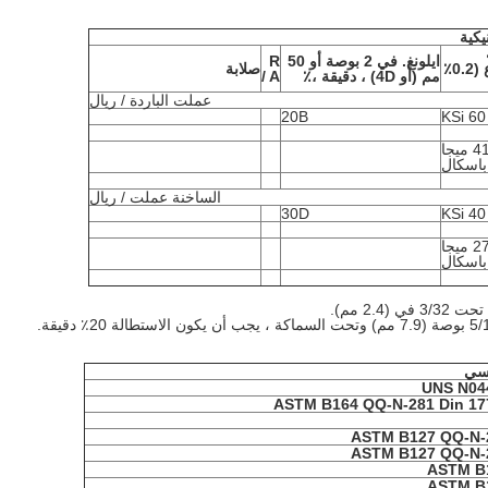
يكية
ايلونغ.
في 2 بوصة أو 50
R
الخضوع (0.2٪
صلابة
مم (أو 4D) ، دقيقة ،٪
/ A
عملت الباردة / ريال
20B
60 KSi
415 ميجا
باسكال
الساخنة عملت / ريال
30D
40 KSi
276 ميجا
باسكال
2. مم).
سي
UNS N04
ASTM B164 QQ-N-281 Din 17
ASTM B127 QQ-N-
ASTM B127 QQ-N-
ASTM B
ASTM B