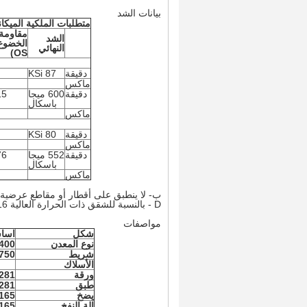
بيانات الشد
متطلبات الملكية الميكان
مقاومة
الشد
النهائي
OS)
دقيقة
87 KSi
ماكس
دقيقة
600 ميجا
باسكال
ماكس
دقيقة
80 KSi
ماكس
دقيقة
552 ميجا
باسكال
ماكس
ب- لا ينطبق على أقطار أو مقاطع عرضية تحت 3/32 في (4
D - بالنسبة للشقق ذات الحرارة العالية 5/16 بوصة (7.9 مم) وتحت السماكة ، يجب أن يكون الاستطالة 20٪ دقيقة.
مواصفات
شكل
اسا
نوع المعدن
400
شريط
750
الأسلاك
ورقة
281
طبق
281
يضخ
165
الة النفخ
165