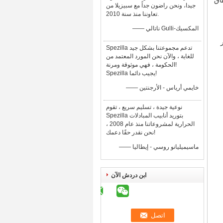
لغرفة. يستخدم Monel 400 على نطاق
جيدا، ونحن راضون جداً مع سبيزيلا من
تعاوننا منذ سنة 2010.
—— ناتالي Gulli-المكسيك
Spezilla تدعم مجموعتنا بشكل جيد
للغاية ، والآن نحن المورد المعتمد من
الحكومة ، فهي موثوقة ومرنة!
Spezilla يجيب دائما!
—— خايمي أرياس - الأرجنتين
نوعية جيدة ، تسليم سريع ، تقوم
Spezilla بتوريد أنابيب المبادلات
الحرارية لمشروعاتنا منذ عام 2008 ،
نحن نقدر حقًا دعمك!
—— ماسيميليانو روسي - إيطاليا
ابن دردش الآن