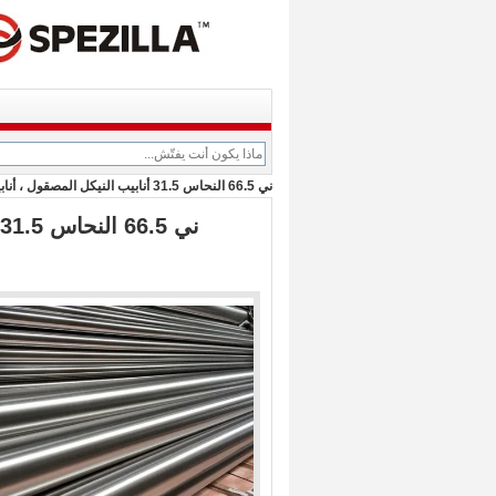
ني 66.5 النحاس 31.5 أنابيب النيكل المصقول ، أنابيب سبائك النيكل مونيل 400 (Uns N04400)