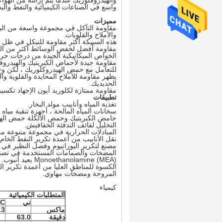
واسع في الصناعات الكيميائية والنفط والبح
مميزات
مقاومة التآكل في مجموعة واسعة من البيئا
والأملاح والقلويات.
هذه السبيكة أكثر مقاومة للنيكل في ظل 
مقاومة أفضل لخفض الوسائط أكثر من الت
الخواص الميكانيكية الجيدة من درجات حرارة تحت 
مقاومة جيدة لأحماض الكبريتيك والهيدروف
للتعامل مع حمض الهيدروكلوريك ، لكن وج
يظهر مقاومة للأملاح المحايدة والقلوية 
الحديديك.
مقاومة ممتازة لكلوريد أيون الإجهاد تكسير
تطبيقات
تغذية المياه وأنابيب مولد البخار.
سخانات المياه المالحة ، أجهزة تنقية مياه ا
حامض الكبريتيك وحمض الألكلة حمض الهي
التخليل لفائف التدفئة الخفافيش.
المبادلات الحرارية في مجموعة متنوعة م
نقل الأنابيب من أعمدة تكرير النفط الخام.
مصنع لتكرير اليورانيوم وفصل النظير في إن
المضخات والصمامات المستخدمة في تصنيع ا
Monoethanolamine (MEA) يعيد أنبوب.
الكسوة للمناطق العليا من أعمدة تكرير ال
المروحة ومضخات مهاوي.
كيمياء
المتطلبات الكيميائية
ني
C
ماكس
.3
دقيقة
63.0