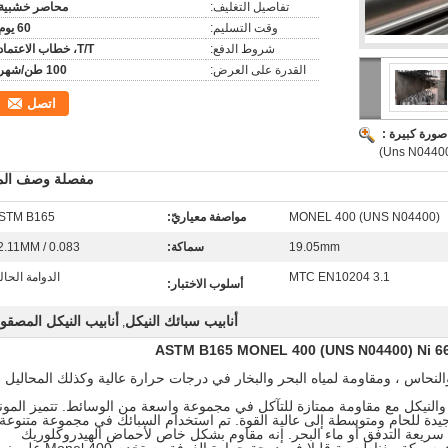
تفاصيل التغليف:
محاصر خشبية
وقت التسليم:
60 يوم
شروط الدفع:
T/T، خطاب الاعتماد
القدرة على العرض:
100 طن/شهر
اتصل
صورة كبيرة :
مفصلة وصف المن
MONEL 400 (UNS N04400)
مواصفة معياريّ:
STM B165
19.05mm
سماكة:
2.11MM / 0.083 ''
MTC EN10204 3.1
الدوامة الحال
أسلوب الاختبار:
أنابيب سبائك النيكل
أنابيب النيكل المصقو
,
ASTM B165 MONEL 400 (UNS N04400) Ni 6
نيكل والنحاس ، ومقاومة لمياه البحر والبخار في درجات حرارة عالية وكذلك المحاليل
لنحاس والنيكل مع مقاومة ممتازة للتآكل في مجموعة واسعة من الوسائط. تتميز المون
لية جيدة للحام ومتوسطة إلى عالية القوة. تم استخدام السبائك في مجموعة متنوعة
اه سريعة التدفق أو ماء البحر. إنه مقاوم بشكل خاص لأحماض الهيدروكلوريك