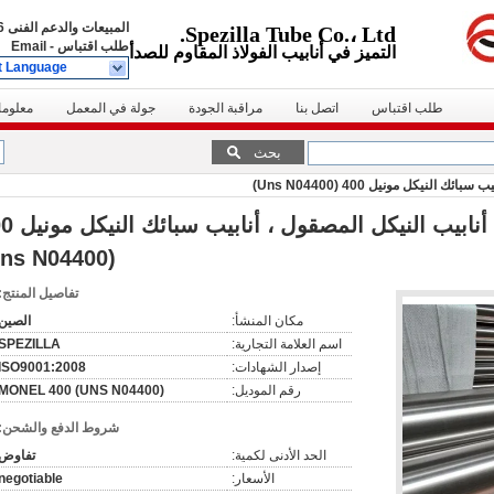
المبيعات والدعم الفنى
39222
Spezilla Tube Co.، Ltd.
طلب اقتباس
-
Email
التميز في أنابيب الفولاذ المقاوم للصدأ
t Language
طلب اقتباس
اتصل بنا
مراقبة الجودة
جولة في المعمل
معلوما
بحث
ني 66.5 النحاس 31.5 أنابيب 
(Uns N04400)
تفاصيل المنتج:
مكان المنشأ:
الصين
اسم العلامة التجارية:
SPEZILLA
إصدار الشهادات:
ISO9001:2008
رقم الموديل:
MONEL 400 (UNS N04400)
شروط الدفع والشحن:
الحد الأدنى لكمية:
تفاوض
الأسعار:
negotiable