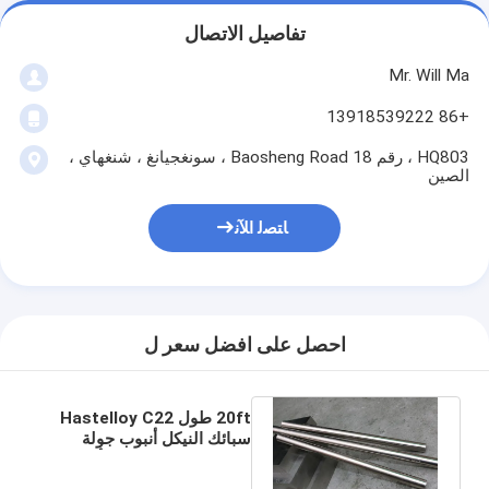
تفاصيل الاتصال
Mr. Will Ma
+86 13918539222
HQ803 ، رقم 18 Baosheng Road ، سونغجيانغ ، شنغهاي ،
الصين
ﺎﺘﺼﻟ ﺍﻶﻧ
احصل على افضل سعر ل
20ft طول Hastelloy C22
سبائك النيكل أنبوب جولة
UNS N06022 سلس أنابيب
النيكل