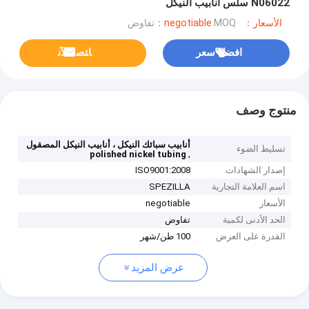
N06022 سلس أنابيب النيكل
الأسعار：negotiable
MOQ：تفاوض
افضل سعر
ﺎﺘﺼﻟ ﺍﻶﻧ
منتوج وصف
أنابيب سبائك النيكل ، أنابيب النيكل المصقول
تسليط الضوء
,
polished nickel tubing
إصدار الشهادات
ISO9001:2008
اسم العلامة التجارية
SPEZILLA
الأسعار
negotiable
الحد الأدنى لكمية
تفاوض
القدرة على العرض
100 طن/شهر
عرض المزيد