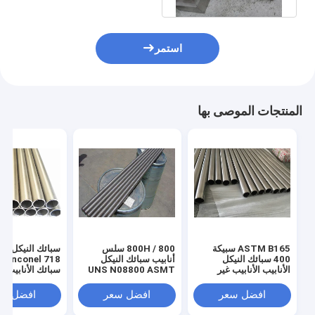
استمر
المنتجات الموصى بها
ASTM B165 سبيكة
800 / 800H سلس
400 سبائك النيكل
أنابيب سبائك النيكل
el 718
الأنابيب الأنابيب غير
UNS N08800 ASMT
الملحومة لمبادل حراري
B163 25.4 X 2.11MM
طول شكل دائري
افضل سعر
افضل سعر
افضل سع