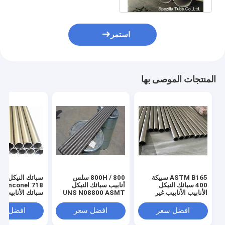
استمر
المنتجات الموصى بها
ASTM B165 سبيكة
800 / 800H سلس
400 سبائك النيكل
أنابيب سبائك النيكل
el 718
الأنابيب الأنابيب غير
UNS N08800 ASMT
الملحومة لمبادل حراري
B163 25.4 X 2.11MM
طول شكل دائري
افضل سعر
افضل سعر
افضل سع