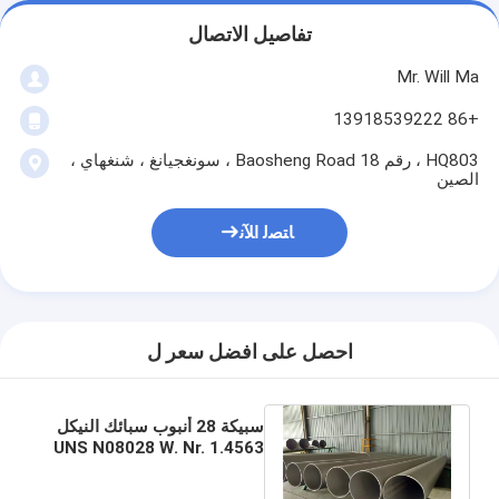
تفاصيل الاتصال
Mr. Will Ma
+86 13918539222
HQ803 ، رقم 18 Baosheng Road ، سونغجيانغ ، شنغهاي ،
الصين
ﺎﺘﺼﻟ ﺍﻶﻧ
احصل على افضل سعر ل
سبيكة 28 أنبوب سبائك النيكل
UNS N08028 W. Nr. 1.4563
ASTM B668 MTR 3.1
EN10204