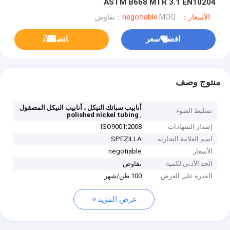
ASTM B668 MTR 3.1 EN10204
الأسعار：negotiable
MOQ：تفاوض
افضل سعر
ﺎﺘﺼﻟ ﺍﻶﻧ
منتوج وصف
أنابيب سبائك النيكل ، أنابيب النيكل المصقول
تسليط الضوء
,
polished nickel tubing
إصدار الشهادات
ISO9001:2008
اسم العلامة التجارية
SPEZILLA
الأسعار
negotiable
الحد الأدنى لكمية
تفاوض
القدرة على العرض
100 طن/شهر
عرض المزيد