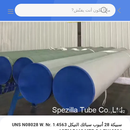
4
/
2
سبيكة 28 أنبوب سبائك النيكل UNS N08028 W. Nr. 1.4563