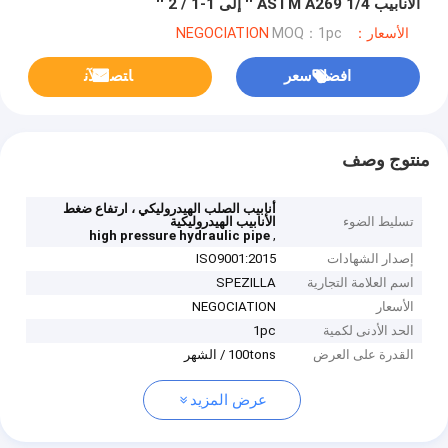
الأنابيب ASTM A269 1/4 '' إلى 1-1 / 2 ''
الأسعار：NEGOCIATION
MOQ：1pc
افضل سعر
ﺎﺘﺼﻟ ﺍﻶﻧ
منتوج وصف
أنابيب الصلب الهيدروليكي ، ارتفاع ضغط
تسليط الضوء
الأنابيب الهيدروليكية
,
high pressure hydraulic pipe
إصدار الشهادات
ISO9001:2015
اسم العلامة التجارية
SPEZILLA
الأسعار
NEGOCIATION
الحد الأدنى لكمية
1pc
القدرة على العرض
100tons / الشهر
عرض المزيد