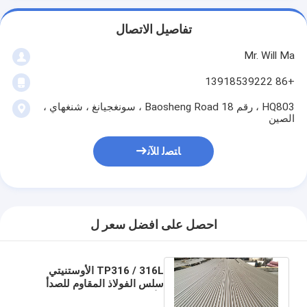
تفاصيل الاتصال
Mr. Will Ma
+86 13918539222
HQ803 ، رقم 18 Baosheng Road ، سونغجيانغ ، شنغهاي ،
الصين
ﺎﺘﺼﻟ ﺍﻶﻧ
احصل على افضل سعر ل
TP316 / 316L الأوستنيتي
سلس الفولاذ المقاوم للصدأ
الأنابيب ASTM A269 1/4 ''