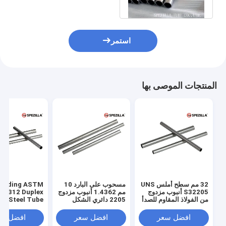
الحرارية العالية
استمر
المنتجات الموصى بها
32 مم سطح أملس UNS
مسحوب على البارد 10
Welding ASTM
S32205 أنبوب مزدوج
مم 1.4362 أنبوب مزدوج
A312 Duplex
من الفولاذ المقاوم للصدأ
2205 دائري الشكل
ess Steel Tube
للمبادل الحراري
افضل سعر
افضل سعر
افضل سع