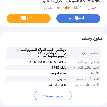
ASTM A789 الموصلية الحرارية العالية
الأسعار：negotiable
MOQ：تفاوض
افضل سعر
ﺎﺘﺼﻟ ﺍﻶﻧ
منتوج وصف
دوبلكس أنابيب الفولاذ المقاوم للصدأ ،
تسليط الضوء
وأنابيب دوبلكس فائقة
,
super duplex pipe
إصدار الشهادات
ISO9001:2008, PED 97/23/EC
اسم العلامة التجارية
SPEZILLA
الأسعار
negotiable
الحد الأدنى لكمية
تفاوض
القدرة على العرض
1000 طن/شهر
عرض المزيد