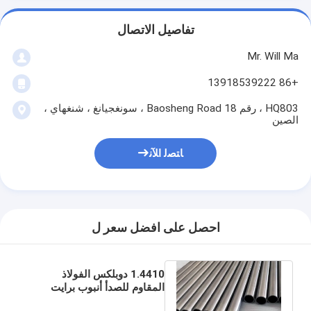
تفاصيل الاتصال
Mr. Will Ma
+86 13918539222
HQ803 ، رقم 18 Baosheng Road ، سونغجيانغ ، شنغهاي ،
الصين
ﺎﺘﺼﻟ ﺍﻶﻧ
احصل على افضل سعر ل
1.4410 دوبلكس الفولاذ
المقاوم للصدأ أنبوب برايت
صلب ASTM A789 الموصلية