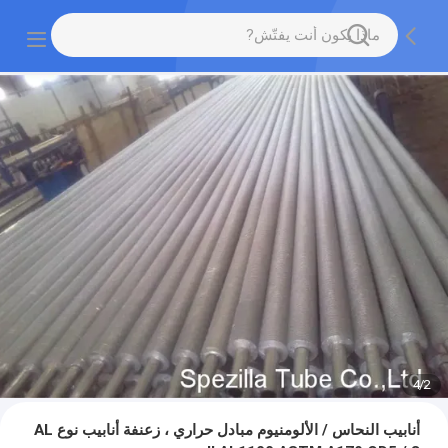
4
/
2
أنابيب النحاس / الألومنيوم مبادل حراري ، زعنفة أنابيب نوع AL