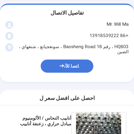
تفاصيل الاتصال
Mr. Will Ma
+86 13918539222
HQ803 ، رقم 18 Baosheng Road ، سونغجيانغ ، شنغهاي ،
الصين
ﺎﺘﺼﻟ ﺍﻶﻧ
احصل على افضل سعر ل
أنابيب النحاس / الألومنيوم
مبادل حراري ، زعنفة أنابيب
نوع AL AL1100 ASTM A179