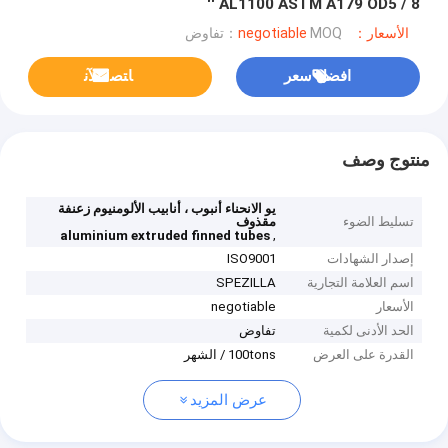
AL1100 ASTM A179 OD5 / 8 ''
الأسعار：negotiable
MOQ：تفاوض
افضل سعر
ﺎﺘﺼﻟ ﺍﻶﻧ
منتوج وصف
يو الانحناء أنبوب ، أنابيب الألومنيوم زعنفة
تسليط الضوء
مقذوف
,
aluminium extruded finned tubes
إصدار الشهادات
ISO9001
اسم العلامة التجارية
SPEZILLA
الأسعار
negotiable
الحد الأدنى لكمية
تفاوض
القدرة على العرض
100tons / الشهر
عرض المزيد