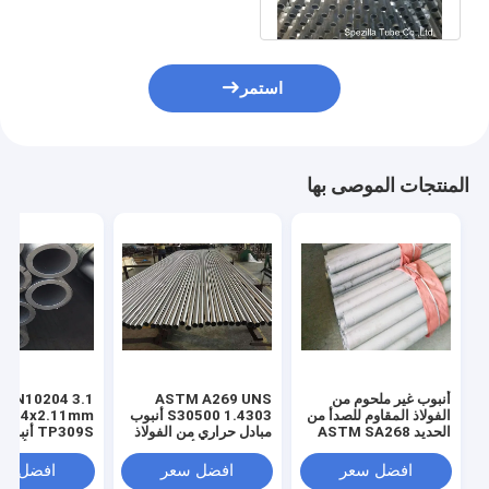
OD5 / 8 ''
استمر
المنتجات الموصى بها
أنبوب غير ملحوم من
ASTM A269 UNS
EN10204 3.1
الفولاذ المقاوم للصدأ من
S30500 1.4303 أنبوب
25.4x2.11mm
الحديد ASTM SA268
مبادل حراري من الفولاذ
TP309S أن
TP410
المقاوم للصدأ
مقاوم للصدأ غير
افضل سعر
افضل سعر
افضل سع