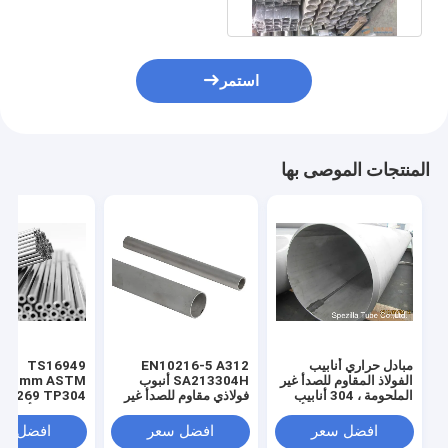
12MM
استمر
المنتجات الموصى بها
مبادل حراري أنابيب
EN10216-5 A312
TS16949
الفولاذ المقاوم للصدأ غير
SA213304H أنبوب
2.11mm ASTM
الملحومة ، 304 أنابيب
فولاذي مقاوم للصدأ غير
304
الفولاذ المقاوم للصدأ غير
ملحوم
قابلة للصدأ
الملحومة
افضل سعر
افضل سعر
افضل سع