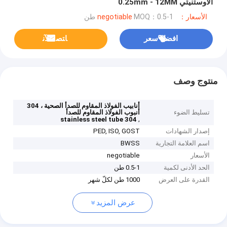
الأوستنيتي 0.25mm - 12MM
الأسعار：negotiable
MOQ：0.5-1 طن
افضل سعر
ﺎﺘﺼﻟ ﺍﻶﻧ
منتوج وصف
أنابيب الفولاذ المقاوم للصدأ الصحية ، 304
تسليط الضوء
أنبوب الفولاذ المقاوم للصدأ
,
304 stainless steel tube
إصدار الشهادات
PED, ISO, GOST
اسم العلامة التجارية
BWSS
الأسعار
negotiable
الحد الأدنى لكمية
0.5-1 طن
القدرة على العرض
1000 طن لكلّ شهر
عرض المزيد