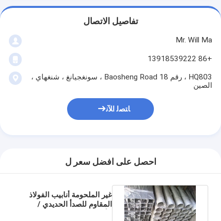
تفاصيل الاتصال
Mr. Will Ma
+86 13918539222
HQ803 ، رقم 18 Baosheng Road ، سونغجيانغ ، شنغهاي ،
الصين
ﺎﺘﺼﻟ ﺍﻶﻧ
احصل على افضل سعر ل
غير الملحومة أنابيب الفولاذ
المقاوم للصدأ الحديدي /
الأوستنيتي 0.25mm -