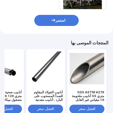
طول
استمر
المنتجات الموصى بها
SGS ASTM A270
أنابيب الفولاذ المقاوم
أنابيب 
متري SS أنابيب ملحومة
للصدأ المسحوب على
متري
16 مقياس غير القابل
البارد ، أنابيب معدنية
مصقول ميكانيكيًا
للصدأ
متري مخلل
افضل سعر
افضل سعر
افضل سع