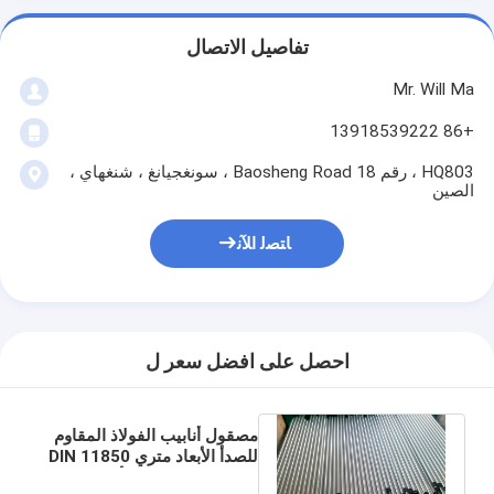
تفاصيل الاتصال
Mr. Will Ma
+86 13918539222
HQ803 ، رقم 18 Baosheng Road ، سونغجيانغ ، شنغهاي ،
الصين
ﺎﺘﺼﻟ ﺍﻶﻧ
احصل على افضل سعر ل
مصقول أنابيب الفولاذ المقاوم
للصدأ الأبعاد متري DIN 11850
1.4307 DN50 6 م أقصى