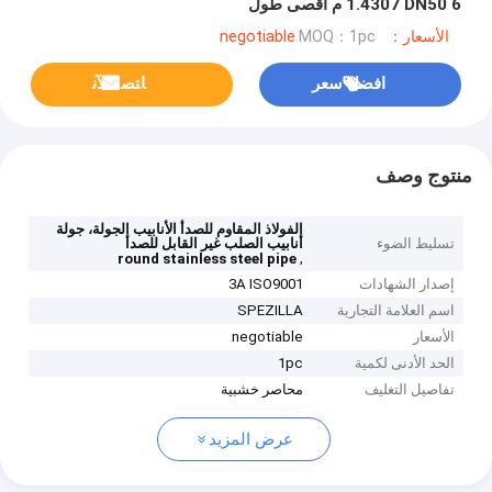
1.4307 DN50 6 م أقصى طول
الأسعار：negotiable
MOQ：1pc
افضل سعر
ﺎﺘﺼﻟ ﺍﻶﻧ
منتوج وصف
الفولاذ المقاوم للصدأ الأنابيب الجولة، جولة
تسليط الضوء
أنابيب الصلب غير القابل للصدأ
,
round stainless steel pipe
إصدار الشهادات
3A ISO9001
اسم العلامة التجارية
SPEZILLA
الأسعار
negotiable
الحد الأدنى لكمية
1pc
تفاصيل التغليف
محاصر خشبية
عرض المزيد