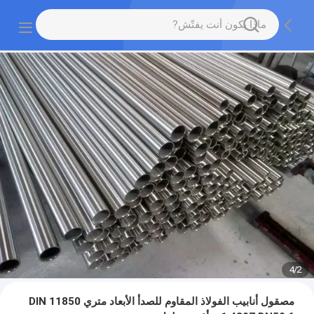
4
/
2
مصقول أنابيب الفولاذ المقاوم للصدأ الأبعاد متري DIN 11850