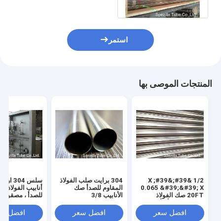
للأجهزة
استمر
المنتجات الموصى بها
1/2 &#39;&#39; X
304 برايت صلب الفولاذ
سلس 304 
0.065 &#39;&#39; X
المقاوم للصدأ صك
أنابيب الفولاذ ال
20FT صك الفولاذ
الأنابيب 3/8
للصدأ ، مصقول أ
المقاوم للصدأ الأنابيب
&#39;&#39; X 0.035
الفولاذ المقاوم ل
الباردة مسحوب برايت
&#39;&#39; X 20FT
ASTM A269
افضل سعر
افضل سعر
افضل سع
صلب