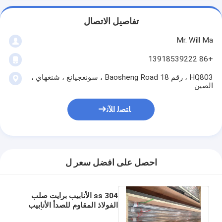
تفاصيل الاتصال
Mr. Will Ma
+86 13918539222
HQ803 ، رقم 18 Baosheng Road ، سونغجيانغ ، شنغهاي ،
الصين
ﺎﺘﺼﻟ ﺍﻶﻧ
احصل على افضل سعر ل
304 ss الأنابيب برايت صلب
الفولاذ المقاوم للصدأ الأنابيب
الامبراطوري حجم سطح أملس