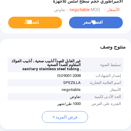
الامبراطوري حجم سطح أملس للأجهزة
الأسعار：negotiable
MOQ：تفاوض
افضل سعر
ﺎﺘﺼﻟ ﺍﻶﻧ
منتوج وصف
غير القابل للصدأ أنابيب صحية ، أنابيب الفولاذ
تسليط الضوء
المقاوم للصدأ الصحية
,
sanitary stainless steel tubing
إصدار الشهادات
ISO9001:2008
اسم العلامة التجارية
SPEZILLA
الأسعار
negotiable
الحد الأدنى لكمية
تفاوض
القدرة على العرض
1000 طن/شهر
عرض المزيد