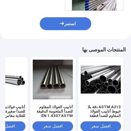
Cutting
استمر
المنتجات الموصى بها
ASTM A213 دقة بلا
أنابيب الفولاذ المقاوم
أنابيب فولاذية م
خيوط أنابيب الفولاذ
للصدأ الملحومة الدقيقة
للصدأ صغيرة غير
المقاوم للصدأ قطعة
EN 1.4307 ASTM
للغلاية مقاس 25.4 مم
مستديرة دقة عالية
TYPE 304L / UNS
S30403 10 X 1.5MM
افضل سعر
افضل سعر
افضل سع