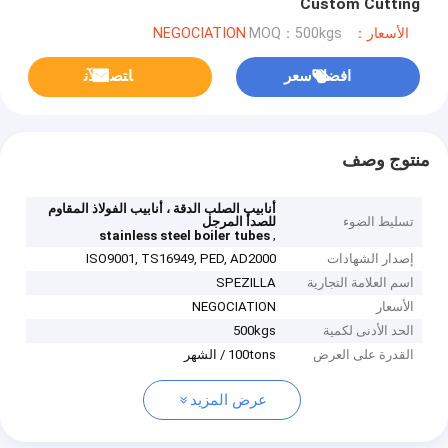
Custom Cutting
الأسعار：NEGOCIATION
MOQ：500kgs
افضل سعر
ﺎﺘﺼﻟ ﺍﻶﻧ
منتوج وصف
أنابيب الصلب الدقة ، أنابيب الفولاذ المقاوم
تسليط الضوء
للصدأ المرجل
,
stainless steel boiler tubes
إصدار الشهادات
ISO9001, TS16949, PED, AD2000
اسم العلامة التجارية
SPEZILLA
الأسعار
NEGOCIATION
الحد الأدنى لكمية
500kgs
القدرة على العرض
100tons / الشهر
عرض المزيد