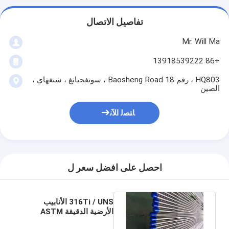
تفاصيل الاتصال
Mr. Will Ma
+86 13918539222
HQ803 ، رقم 18 Baosheng Road ، سونغجيانغ ، شنغهاي ،
الصين
ﺎﺘﺼﻟ ﺍﻶﻧ
احصل على افضل سعر ل
316Ti / UNS الأنابيب
الأرضية الدقيقة ASTM
TYPE S31635 Custom