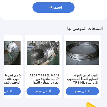
استمر
المنتجات الموصى بها
أنابيب لفائف الفولاذ
A269 TP316L 0.049
المقاوم للصدأ المسحوب
"أنابيب ملفوفة من
أنبوب لفائف ملح
على البارد TP316L
الفولاذ المقاوم للصدأ
الوجهين للصناعة
للغلاية
ملحومة
افضل سعر
افضل سعر
افضل سع