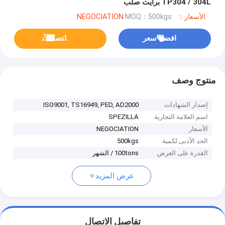
TP304 / 304L برايت صلب
الأسعار：NEGOCIATION
MOQ：500kgs
افضل سعر
ﺎﺘﺼﻟ ﺍﻶﻧ
منتوج وصف
إصدار الشهادات
ISO9001, TS16949, PED, AD2000
اسم العلامة التجارية
SPEZILLA
الأسعار
NEGOCIATION
الحد الأدنى لكمية
500kgs
القدرة على العرض
100tons / الشهر
عرض المزيد
تفاصيل الاتصال