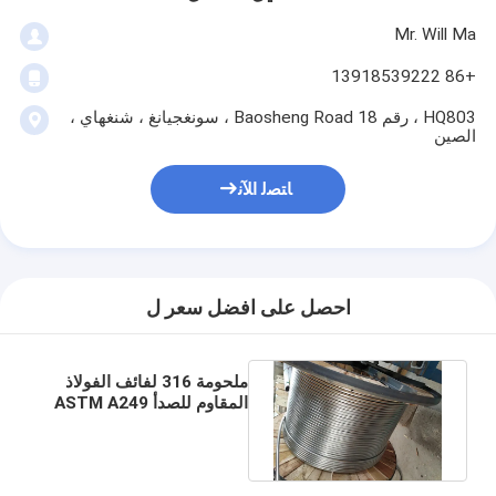
Mr. Will Ma
+86 13918539222
HQ803 ، رقم 18 Baosheng Road ، سونغجيانغ ، شنغهاي ،
الصين
ﺎﺘﺼﻟ ﺍﻶﻧ
احصل على افضل سعر ل
ملحومة 316 لفائف الفولاذ
المقاوم للصدأ ASTM A249
TP304 / 304L برايت صلب