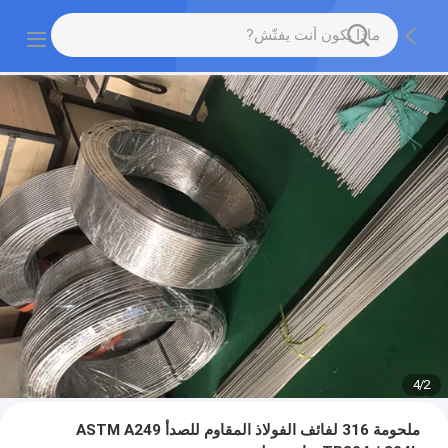
4
/
2
ملحومة 316 لفائف الفولاذ المقاوم للصدأ ASTM A249